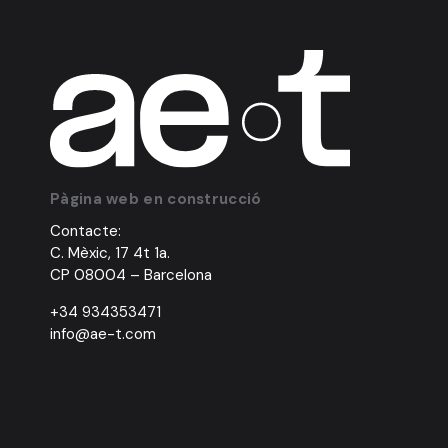
Pàgina web en construcció
Contacte:
C. Mèxic, 17 4t 1a.
CP 08004 – Barcelona
+34 934353471
info@ae-t.com